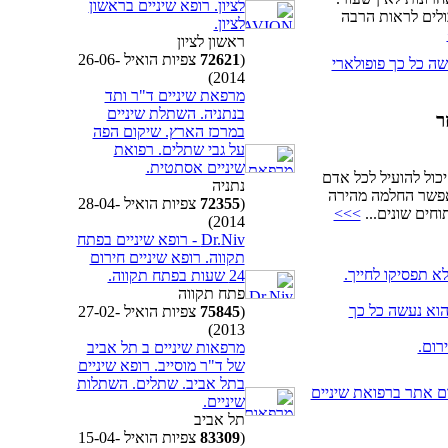
לציון. רופא שיניים בראשון
ולים לראות הרבה
לציון.
ראשון לציון
(
72621
צפיות הואיל 26-06-
עשה כל כך פופולארי
2014)
מרפאת שיניים ד"ר ותד
בנתניה. השתלת שיניים
ר
במרכז הארץ. שיקום הפה
על גבי שתלים. רפואת
שיניים אסתטית.
 יכול להועיל לכל אדם
נתניה
אפשר החלמה מהירה
(
72355
צפיות הואיל 28-04-
וחים שונים...
>>>
2014)
Dr.Niv - רופא שיניים בפתח
תקווה. רופא שיניים חירום
לא תפסיקו לחייך.
24 שעות בפתח תקווה.
פתח תקווה
 הוא נעשה כל כך
(
75845
צפיות הואיל 27-02-
2013)
רום.
מרפאות שיניים ב תל אביב
של ד"ר מוסייב. רופא שיניים
בתל אביב. שתלים. השתלות
ם אתר ברפואת שיניים
שיניים.
תל אביב
(
83309
צפיות הואיל 15-04-