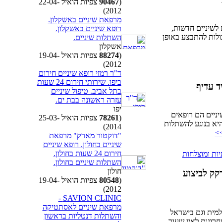
(
90467
צפיות הואיל 22-04-
2012)
מרפאת שיניים באשקלון.
לשיניים חדשות,
רופא שיניים באשקלון.
ולות להתבצע באופן
השתלות שיניים.
אשקלון
(
88274
צפיות הואיל 19-04-
2012)
ד"ר רמזי רופא שיניים חירום
ביפו. שירותי חירום 24 שעות
ד עדיף
בתל אביב. טיפול שיניים
עזרה ראשונה בבת ים.
יפו
ניים הם רופאים
(
78261
צפיות הואיל 25-03-
יא בנוגע להשתלות
2014)
>
"דוקטור מארק" מרפאת
שיניים בחולון. רופא שיניים
חירום 24 שעות בחולון.
ות ומוצלחות
השתלות שיניים בחולון.
חולון
קק לביצוע
(
80548
צפיות הואיל 19-04-
2012)
SAVION CLINIC -
מרפאת שיניים לאסתטיקה
למית וגם בישראל
והשתלות דנטליות בראשון
ונות לאין שעור.