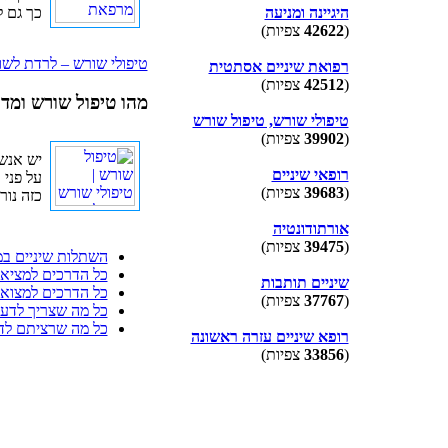
כך גם ל
היגיינה ומניעה
(
42622
צפיות)
טיפולי שורש – לרדת לשו
רפואת שיניים אסתטית
(
42512
צפיות)
מהו טיפול שורש ומדו
טיפולי שורש, טיפול שורש
(
39902
צפיות)
יש אנשי
רופאי שיניים
על פני
(
39683
צפיות)
כזה נור
אורתודונטיה
(
39475
צפיות)
השתלות שיניים במ
כל הדרכים למציאת
שיניים תותבות
כל הדרכים למצוא ר
(
37767
צפיות)
כל מה שצריך לדעת
כל מה שרציתם לד
רופא שיניים עזרה ראשונה
(
33856
צפיות)