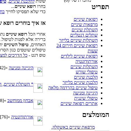
מחברת שלי (0)
שונות
להלבנת שיניים
,
טיפו
תפריט
בחרו
רופא שיניים
...
כדי שלא תפסיקו לחייך
בחר
רפואת שיניים
אז איך בוחרים רופא ש
מרפאות שיניים
השתלת שיניים
אחרי הכל
רופא שיניים
נתפ
שתלים דנטליים
ברירה אלא לפנות לטיפול.
השתלות שיניים בלייזר
האחוזים,
טיפול השיניים
יה
רפואת שיניים חירום 24
טיפולים שוטפים כגון הסר
שעות
טופ דנט -
כל הדרכים למצי
רפואת שיניים לילדים
אורתודונטיה
השתלות שיניים
היגיינה ומניעה
»
[42]
טיפולי שורש
הלבנת שיניים
הלבנת שיניים בלייזר
* השתלת שיניים, ה
טיפול שיניים בהרדמה מלאה
היגיינה ומניעה
טיפולי שיננית
אבחון ממוחשב
»
[18]
אתרים רפואה שיניים
המומלצים
אורתודונטיה
»
[76]
מרפאת שיניים באשקלון.