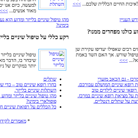
איכות החיים הכללית שלכם...
>>>
למעשה, כיום אנו יכ
מאוד אנשים...
>>>
רש העניין
מהו טיפול שיניים בלייזר ומדוע הוא נ
בימינו?
ע כולנו מפחדים ממנו?
רקע כללי על טיפול שיניים בלייז
ם רבים שאפילו יעדיפו עקירת שן
 טיפול שורש. אך האם השד באמת
טיפול שיניים בלייזר
א?...
>>>
שיבחר בו, הדבר מ
יותר במקרים של נית
רכז - גם הכאב מזערי
שתלים
 רופא שיניים המושלם עבורכם.
בחרו רופא שיניים טוב – כדי ש
ופאי שיניים לילדים טוב
השתלות שיניים בלייזר.
 על מציאת רופא שיניים במרכז.
מהו טיפול שיניים בלייזר ומדוע
עת על שתלים דנטליים.
פופולארי בימינו?
כל הכללים על רפואת שיניים חי
*
מאמרים לקידו