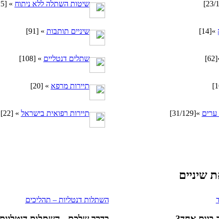
שיטות השתלה ללא ניתוח
»
[25]
»
[14]
שיניים תותבות
»
[91]
[62]
שתלים דנטליים
»
[108]
תיירות מרפא
»
[20]
 ערים
»
[31/129]
תיירות רפואית בישראל
»
[22]
 שיניים
השתלות דנטליות – תהליכים
 ביום אחד?
בדרך שלכם - השתלות דנטליות