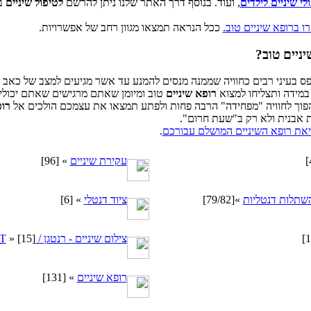
לי שיניים לילדים
, ועוד. בנוסף דרך האתר שלנו ניתן להרשם
לטיפול שיניים
ב
ו ברופא שיניים טוב.
ככל הנראה תמצאו מגוון רחב של אפשרויות.
יניים טוב?
ס בעיני רבים כחוויה שממנה מנסים להמנע עד אשר מגיעים למצב של כאב 
 במידה ותצליחו למצוא
רופא שיניים
טוב ומיומן שאתם מרגישים שאתם יכולי
פוך לחוויה "מפחידה" הרבה פחות ולפתע תמצאו את עצמכם הולכים אל
רופ
ת אבנית ולא רק ב"שעת חרום".
את רופא השיניים המושלם עבורכם
.
עקירת שיניים
»
[96]
שתלות דנטליות
»
[79/82]
ציוד דנטלי
»
[6]
צילום שיניים - רנטגן / CT
[15]
»
רופא שיניים
»
[131]