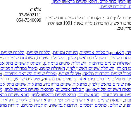
 לציון כתר פלוס. רופא שיניים בראשון לציון.
. תותבות שיניים.
טלפון:
03-9692111
יון רב לבין ידע מתקדםכתר פלוס - מרפאת שיניים
054-7340099
מקסימה ואיכותית במרכז ראשון. החברה נוסדה בשנת 1991 ומנוהלת
יד, טכ...
יה
,
ד&quot;ר סלבה אבישייב
,
היגיינה ומניעת
,
הלבנת שיניים
,
הלבנת שיניים ב
סרת שיניים
,
השתלות בראשון לציון.
,
השתלות שיניים
,
השתלות שיניים בליי
שתלות שיניים ברחובות
,
השתלות שיניים ברמת גן
,
השתלות שיניים בתל אב
ז הארץ
,
השתלת שיניים ראשון לציון
,
השתלת שינים
,
טיפול במחלת חניכיים
,
יפול שיניים בהרדמה מלאה
,
טיפולי שורש
,
טיפולי שיניים השוואת מחירים
,
טי
ב
,
טיפולים מרוכזים ביום אחד
,
טיפולים עם גז צחוק
,
טיפולים שורש
,
כירורגי
ת שיניים בראשון לציון
,
מרפאות שיניים ברחובות
,
מרפאות שיניים בתל אבי
ת השיניים של ד&quot;ר סלבה אבישייב
,
מרפאת שיניים בראשון לציון
,
מר
ייט או ציפוי וניר
,
רופא שיניים
,
רופא שיניים בראשון לציון
,
רופא שיניים בראש
ביב
,
רפואת שיניים
,
רפואת שיניים אסתטית
,
רפואת שיניים לילדים
,
רפואת ש
הפה
,
שתלים
,
שתלים דנטליים
,
תותבות גמישות
,
תותבות שיניים
,
תיירות מרפ