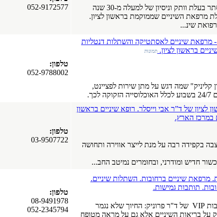
052-9172577
על המרפאה ד"ר אסתר בעלת וותק וניסיון של למעלה מ-30 שנה
לת מרפאת השיניים שממוקמת בראשון לציון.
פואת שינ...
SAVION CLINI - מרפאת שיניים לאסתטיקה והשתלות דנטליות
יניים בראשון לציון.
תמונות
טלפון:
052-9788002
 קליניק" שמה דגש על מתן שירות לפציינט,
 לכך.
 לציון של ד”ר אבי וייסלר. רופא שיניים בראשון
ם במרכז הארץ.
טלפון:
03-9507722
בה בקפידה רבה על מנת לייצר אווירה ותחושה
ור חדיש ומודרני, ובחומרים נמיטב החב...
ת. מרפאת שיניים ברחובות. השתלות שיניים.
בות. תותבות גמישות.
טלפון:
08-9491978
 שלא נגמר
052-2345794
רק על בריאות השיניים אלא גם על מראה מטופח