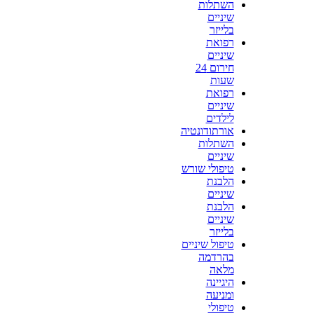
השתלות
שיניים
בלייזר
רפואת
שיניים
חירום 24
שעות
רפואת
שיניים
לילדים
אורתודונטיה
השתלות
שיניים
טיפולי שורש
הלבנת
שיניים
הלבנת
שיניים
בלייזר
טיפול שיניים
בהרדמה
מלאה
היגיינה
ומניעה
טיפולי