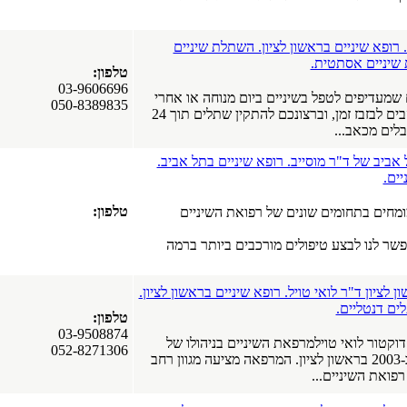
ופא שיניים בראשון לציון. השתלת שיניים
 שיניים אסתטית.
טלפון:
03-9606696
מעדיפים לטפל בשיניים ביום מנוחה או אחרי
050-8389835
העבודה? אינכם אוהבים לבזבז זמן, וברצונכם להתקין שתלים תוך 24
לים מכאב...
אביב של ד"ר מוסייב. רופא שיניים בתל אביב.
ים.
טלפון:
מחים בתחומים שונים של רפואת השיניים
שר לנו לבצע טיפולים מורכבים ביותר ברמה
לציון ד"ר לואי טויל. רופא שיניים בראשון לציון.
ים דנטליים.
טלפון:
03-9508874
וקטור לואי טוילמרפאת השיניים בניהולו של
052-8271306
דוקטור לואי נוסדה ב-2003 בראשון לציון. המרפאה מציעה מגוון רחב
פואת השיניים...