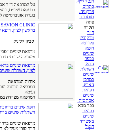
דנטל לייף.
כתרים
ברפואת שיניים, ובע
זירקוניה.
בוגרת אוניברסיטה לר
תותבות.
פתח
C
תקווה
בראשון לציון. רופא ש
ד"ר
מרקוביץ
סביון קליניק
פלורטה.
רופא
מרפאת שיניים "סביון
שיניים
ומעניקה שרותי חירום 24/7 בשבוע לכלל האוכלוסייה הזקוקה
בכפר
סבא.
מרפאת שיניים בראשון
השתלת
לציון. השתלת שיניי
שיניים
במרכז
אודות המרפאה
הארץ.
המרפאה תוכננה ועוצ
רפואת
נעימה.
שיניים
המרפאה מצוידת במכש
אסתטית.
כפר סבא
רופא שיניים ברחובו
רפואת
השתלות שיניים ברחו
שיניים
באשדוד
מרפאת שיניים ברחובות VIP של ד"ר פרוניק: החיוך
דנטל
חיוך קורן מעיד לא 