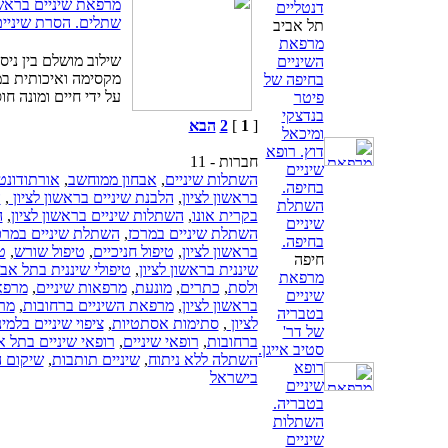
מרפאת שיניים בראשון
דנטליים
שתלים. הסרת שיניים
תל אביב
מרפאת
שילוב מושלם בין ניס
השיניים
בחיפה של
על ידי חיים ומונה חוס
פיטר
בנדצקי
[
1
]
2
הבא
ומיכאל
דוץ. רופא
חברות - 11
שיניים
השתלות שיניים
,
אבחון ממוחשב
,
אורתודונט
בחיפה.
בראשון לציון
,
הלבנת שיניים בראשון לציון
,
ה
השתלת
בקרית אונו
,
השתלות שיניים בראשון לציון
,
ה
שיניים
השתלת שיניים במרכז
,
השתלת שיניים במרכ
בחיפה.
בראשון לציון
,
טיפול חניכיים
,
טיפול שורש
,
ט
חיפה
שיננית בראשון לציון
,
טיפולי שיננית בתל אבי
מרפאת
ולסת
,
כתרים
,
מונעת
,
מרפאות שיניים
,
מרפאו
שיניים
בראשון לציון
,
מרפאת השיניים ברחובות
,
מרפא
בטבריה
לציון
,
סתימות אסתטיות
,
ציפוי שיניים בלמינ
של דר'
ברחובות
,
רופאי שיניים
,
רופאי שיניים בתל א
סטיב אייגן.
השתלה ללא ניתוח
,
שיניים תותבות
,
שיקום 
רופא
בישראל
שיניים
בטבריה.
השתלות
שיניים