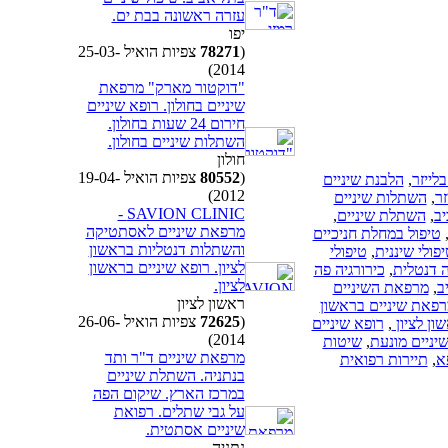
עזרה ראשונה בבת ים.
יפו
(
78271
צפיות הואיל 25-03-
2014)
"דוקטור מארק" מרפאת
שיניים בחולון. רופא שיניים
חירום 24 שעות בחולון.
השתלות שיניים בחולון.
חולון
(
80552
צפיות הואיל 19-04-
לייזר
,
הלבנת שיניים
2012)
זר
,
השתלות שיניים
SAVION CLINIC -
יב
,
השתלת שיניים
,
מרפאת שיניים לאסתטיקה
טיפול במחלת חניכיים
והשתלות דנטליות בראשון
פולי שיננית
,
טיפולי
לציון. רופא שיניים בראשון
ה דנטלית
,
כירורגיה פה
לציון.
ב
,
מרפאת השיניים
ראשון לציון
פאת שיניים בראשון
(
72625
צפיות הואיל 26-06-
ון לציון
,
רופא שיניים
2014)
יניים מונעת
,
שיטות
מרפאת שיניים ד"ר ותד
א
,
תיירות רפואית
בנתניה. השתלת שיניים
במרכז הארץ. שיקום הפה
על גבי שתלים. רפואת
שיניים אסתטית.
נתניה