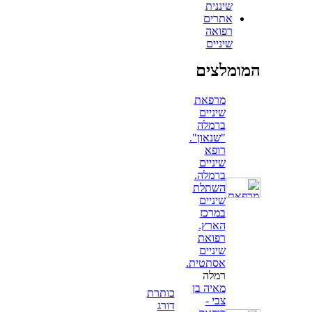
שיננית
אתרים
רפואה
שיניים
המומלצים
מרפאת
שיניים
ברמלה
"שנאון".
רופא
שיניים
ברמלה.
השתלת
שיניים
במרכז
הארץ.
רפואת
שיניים
אסתטית.
רמלה
מאיה בן
כותרת
צבי -
דורג