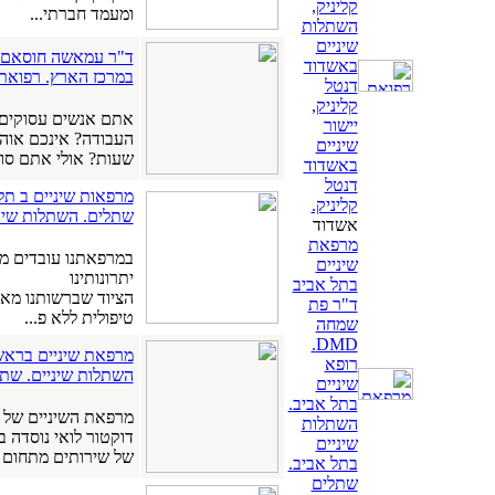
קליניק,
ומעמד חברתי...
השתלות
שיניים
ד"ר עמאשה חוסאם. ר
באשדוד
במרכז הארץ. רפואת
דנטל
קליניק,
אתם אנשים עסוקים ש
יישור
שיניים
שעות? אולי אתם סוב
באשדוד
דנטל
מרפאות שיניים ב תל 
קליניק.
שתלים. השתלות שיני
אשדוד
מרפאת
במרפאתנו עובדים מו
שיניים
יתרונותינו
בתל אביב
הציוד שברשותנו מאפ
ד"ר פת
טיפולית ללא פ...
שמחה
DMD.
מרפאת שיניים בראשון 
רופא
השתלות שיניים. שתל
שיניים
בתל אביב.
מרפאת השיניים של ד
השתלות
שיניים
של שירותים מתחום ר
בתל אביב.
שתלים