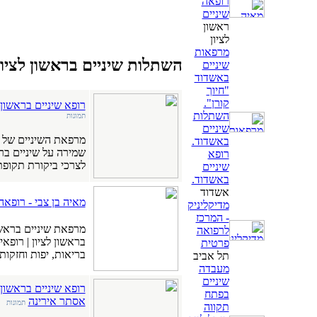
רופאה
שיניים
ראשון
לציון
מרפאות
השתלות שיניים בראשון לציון
שיניים
באשדוד
"חיוך
קורן".
רופא שיניים בראשון 
השתלות
תמונות
שיניים
מרפאת השיניים של ד
באשדוד.
שמירה על שיניים ברי
רופא
לצרכי ביקורת תקופתי
שיניים
באשדוד.
אשדוד
מאיה בן צבי - רופאה
מדיקליניק
- המרכז
מרפאת שיניים בראשון 
לרפואה
בראשון לציון | רופא
פרטית
בריאות, יפות וחזקות.
תל אביב
מעבדה
שיניים
רופא שיניים בראשון ל
בפתח
אסתר אירינה
תמונות
תקווה